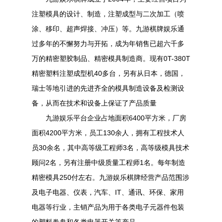
注塑模具的设计、制造，注塑成型与二次加工（喷
涂、移印、超声焊接、冲压）等。九游棋牌娱乐通
过多年的不懈努力与开拓，成为年销售已超六千多
万的精密塑胶制品、精密模具制造商。现有0T-380T
精密塑料注塑成型机40多台，另有从日本，德国，
瑞士等地引进的先进齐全的模具制造设备及检测设
备，从而在技术和设备上保证了产品质量
九游娱乐平台企业占地面积6400平方米，厂房
面积4200平方米，员工130余人，拥有工程技术人
员30余名，其中高等级工程师3名，高等级模具技术
顾问2名，另有注册中级质量工程师1名。每年制造
精密模具250付左右。九游娱乐棋牌经营产品范围涉
及电子电器、仪表，汽车、IT、通讯、环保、家用
电器等行业，主销产品为用于各类电子元器件包装
的塑料卷盘和各类电器开关等产品.