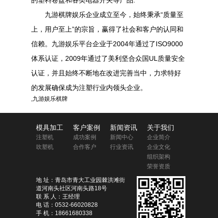
九游棋牌娱乐企业成立至今，始终秉承“质量至
上，用户至上”的宗旨，赢得了社会和客户的认同和
信赖。九游娱乐平台企业于2004年通过了ISO9000
体系认证，2009年通过了美利坚合众国UL质量安全
认证，并且始终不断地在改进完善当中，力求特好
的发展确保成为注塑行业内领头企业。
,九游娱乐棋牌
模具加工
客户案例
新闻资讯
关于我们
注塑机
成功案例
新闻中心
企业简介
吹塑机
合作客户
行业资讯
企业文化
组织架构
荣誉资质
地 址：青岛市青大工业园棘洪滩街
道河南头社区河南头路18号
联 系 人：王经理
电 话：0532-66020828
手 机：18661680338